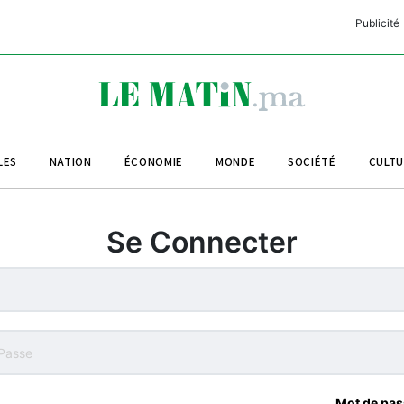
Publicité
C
L
A
LES
NATION
ÉCONOMIE
MONDE
SOCIÉTÉ
CULT
L
L
Se Connecter
L
M
M
B
Mot de pas