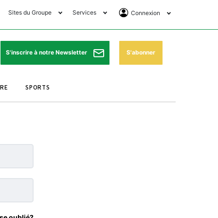
Sites du Groupe
Services
Connexion
lub Avantages
Horaires de prières
Se Connecter
e Matin Sports
Pharmacies de garde
Abonnement
S'abonner
S'inscrire à notre Newsletter
ssahraa
Météo
Archives ePaper
URE
SPORTS
e Matin Store
Programme TV
e Matin Annonces
Cinéma
es Imprimeries du
Horaires de train
atin
Bourse
orocco Today Forum
ookclub
se oublié?