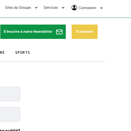
Sites du Groupe
Services
Connexion
lub Avantages
Horaires de prières
Se Connecter
e Matin Sports
Pharmacies de garde
Abonnement
S'abonner
S'inscrire à notre Newsletter
ssahraa
Météo
Archives ePaper
URE
SPORTS
e Matin Store
Programme TV
e Matin Annonces
Cinéma
es Imprimeries du
Horaires de train
atin
Bourse
orocco Today Forum
ookclub
se oublié?