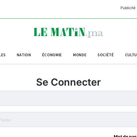
Publicité
C
L
A
LES
NATION
ÉCONOMIE
MONDE
SOCIÉTÉ
CULT
L
L
Se Connecter
L
M
M
B
Mot de pas