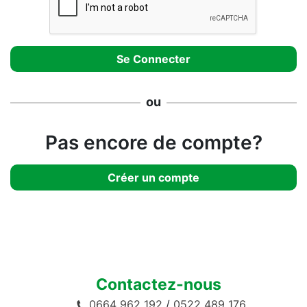
ou
Pas encore de compte?
Créer un compte
Contactez-nous
0664 962 192
/
0522 489 176