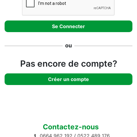
ou
Pas encore de compte?
Créer un compte
Contactez-nous
0664 962 192
/
0522 489 176