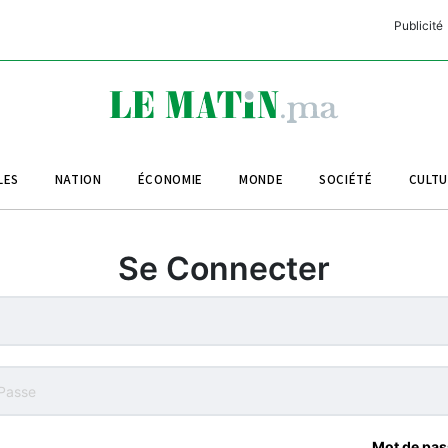
Publicité
C
L
A
LES
NATION
ÉCONOMIE
MONDE
SOCIÉTÉ
CULT
L
L
Se Connecter
L
M
M
B
Mot de pas