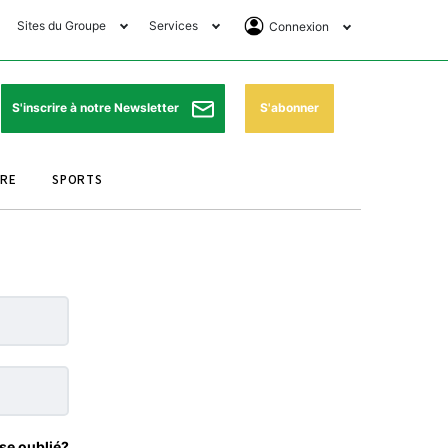
Sites du Groupe
Services
Connexion
lub Avantages
Horaires de prières
Se Connecter
e Matin Sports
Pharmacies de garde
Abonnement
S'abonner
S'inscrire à notre Newsletter
ssahraa
Météo
Archives ePaper
URE
SPORTS
e Matin Store
Programme TV
e Matin Annonces
Cinéma
es Imprimeries du
Horaires de train
atin
Bourse
orocco Today Forum
ookclub
se oublié?