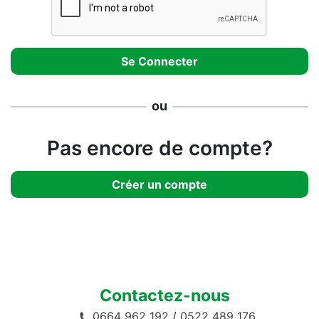
ou
Pas encore de compte?
Créer un compte
Contactez-nous
0664 962 192
/
0522 489 176