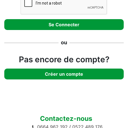
ou
Pas encore de compte?
Créer un compte
Contactez-nous
0664 962 192
/
0522 489 176