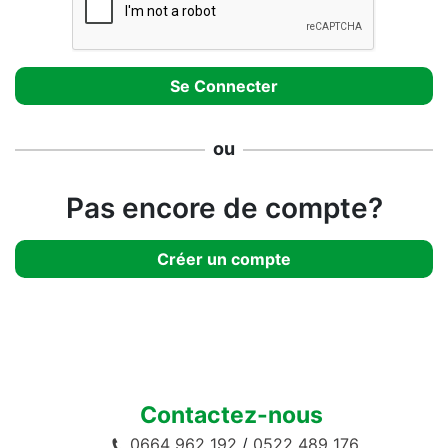
ou
Pas encore de compte?
Créer un compte
Contactez-nous
0664 962 192
/
0522 489 176