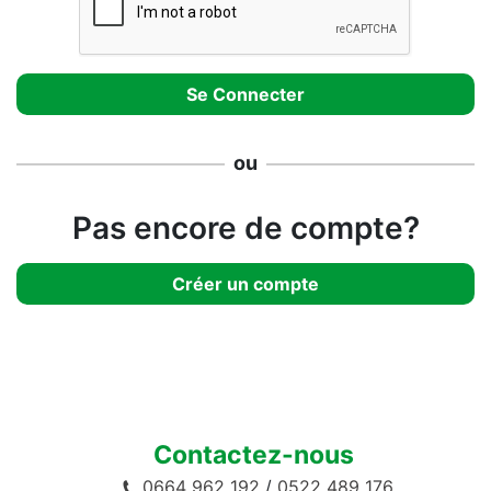
ou
Pas encore de compte?
Créer un compte
Contactez-nous
0664 962 192
/
0522 489 176