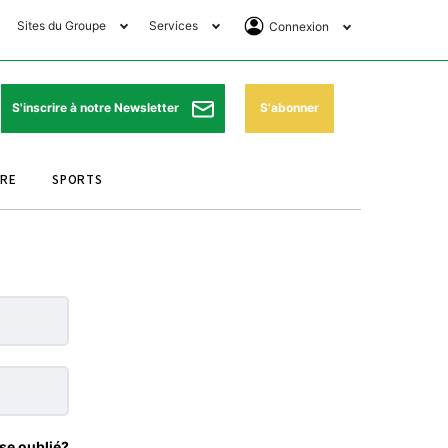
Sites du Groupe
Services
Connexion
lub Avantages
Horaires de prières
Se Connecter
e Matin Sports
Pharmacies de garde
Abonnement
S'abonner
S'inscrire à notre Newsletter
ssahraa
Météo
Archives ePaper
URE
SPORTS
e Matin Store
Programme TV
e Matin Annonces
Cinéma
es Imprimeries du
Horaires de train
atin
Bourse
orocco Today Forum
ookclub
se oublié?