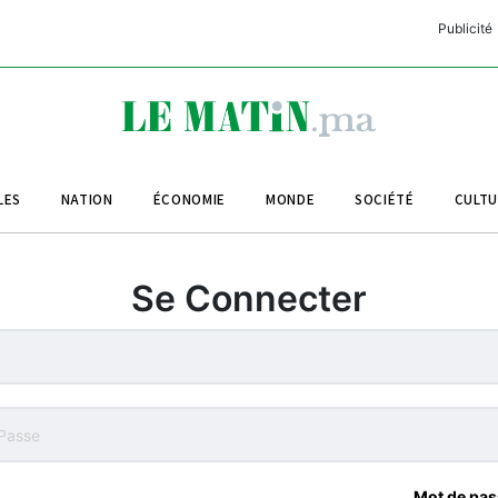
Publicité
C
L
A
LES
NATION
ÉCONOMIE
MONDE
SOCIÉTÉ
CULT
L
L
Se Connecter
L
M
M
B
Mot de pas