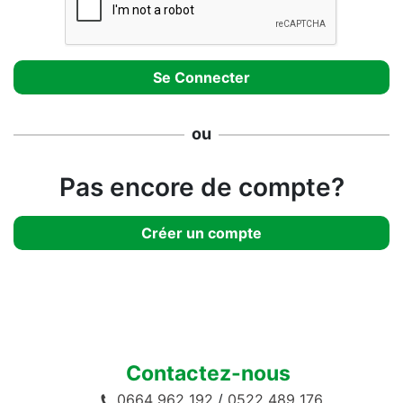
ou
Pas encore de compte?
Créer un compte
Contactez-nous
0664 962 192
/
0522 489 176