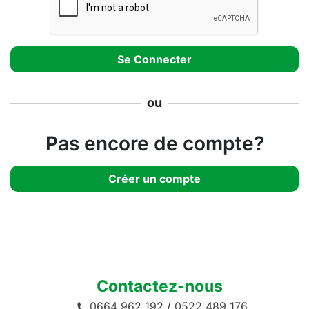
ou
Pas encore de compte?
Créer un compte
Contactez-nous
0664 962 192
/
0522 489 176