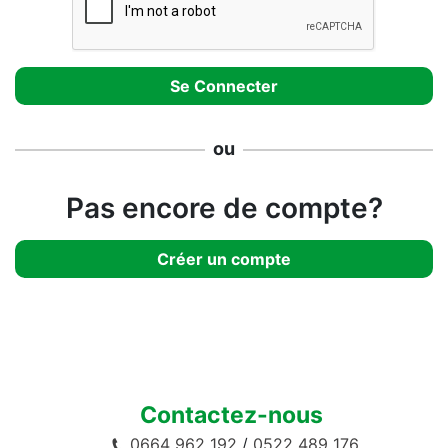
ou
Pas encore de compte?
Créer un compte
Contactez-nous
0664 962 192
/
0522 489 176