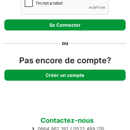
ou
Pas encore de compte?
Créer un compte
Contactez-nous
0664 962 192
/
0522 489 176