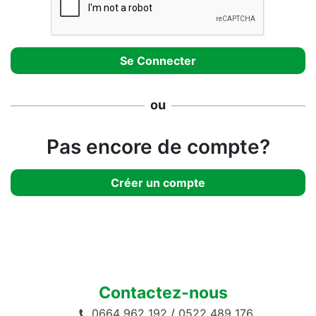
ou
Pas encore de compte?
Créer un compte
Contactez-nous
0664 962 192
/
0522 489 176