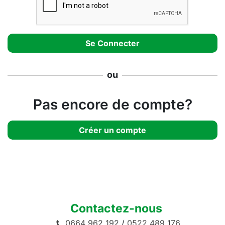
ou
Pas encore de compte?
Créer un compte
Contactez-nous
0664 962 192
/
0522 489 176