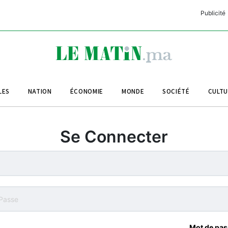
Publicité
C
L
A
LES
NATION
ÉCONOMIE
MONDE
SOCIÉTÉ
CULT
L
L
Se Connecter
L
M
M
B
Mot de pas