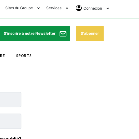
Sites du Groupe
Services
Connexion
lub Avantages
Horaires de prières
Se Connecter
e Matin Sports
Pharmacies de garde
Abonnement
S'abonner
S'inscrire à notre Newsletter
ssahraa
Météo
Archives ePaper
URE
SPORTS
e Matin Store
Programme TV
e Matin Annonces
Cinéma
es Imprimeries du
Horaires de train
atin
Bourse
orocco Today Forum
ookclub
se oublié?