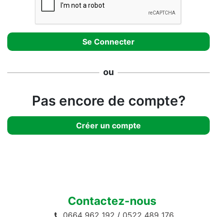
ou
Pas encore de compte?
Créer un compte
Contactez-nous
0664 962 192
/
0522 489 176