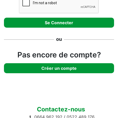
ou
Pas encore de compte?
Créer un compte
Contactez-nous
0664 962 192
/
0522 489 176