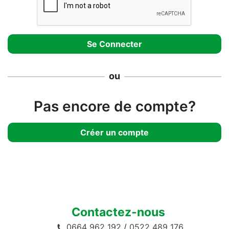
ou
Pas encore de compte?
Créer un compte
Contactez-nous
0664 962 192
/
0522 489 176