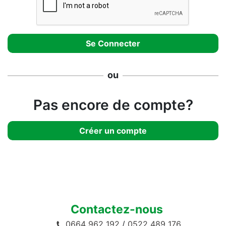
ou
Pas encore de compte?
Créer un compte
Contactez-nous
0664 962 192
/
0522 489 176