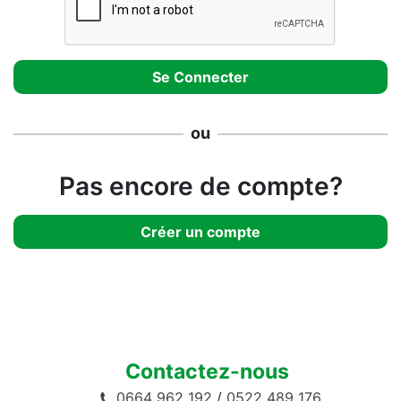
ou
Pas encore de compte?
Créer un compte
Contactez-nous
0664 962 192
/
0522 489 176