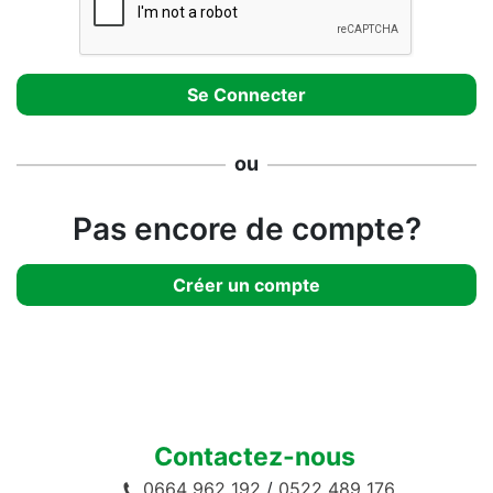
ou
Pas encore de compte?
Créer un compte
Contactez-nous
0664 962 192
/
0522 489 176