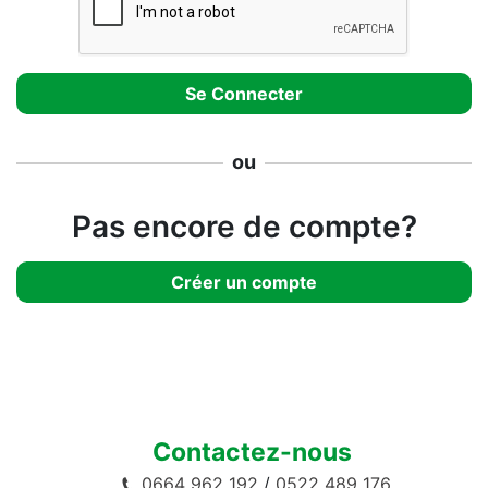
ou
Pas encore de compte?
Créer un compte
Contactez-nous
0664 962 192
/
0522 489 176