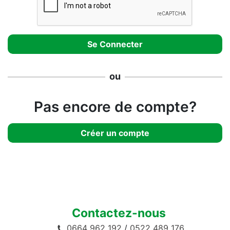
ou
Pas encore de compte?
Créer un compte
Contactez-nous
0664 962 192
/
0522 489 176