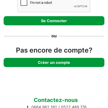
ou
Pas encore de compte?
Créer un compte
Contactez-nous
0664 962 192
/
0522 489 176