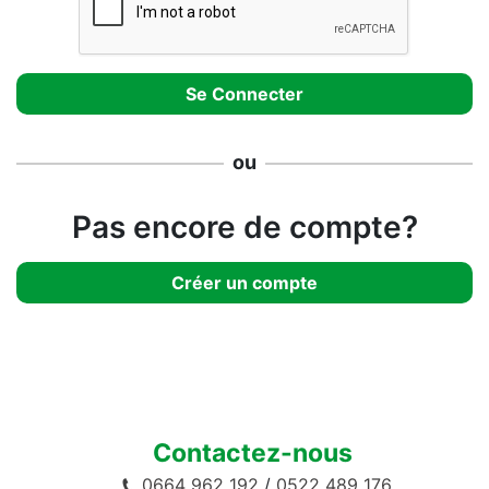
ou
Pas encore de compte?
Créer un compte
Contactez-nous
0664 962 192
/
0522 489 176