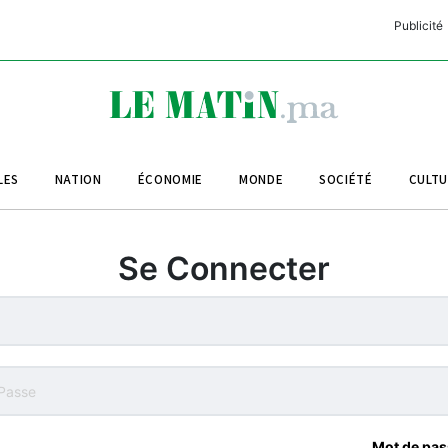
Publicité
C
L
A
LES
NATION
ÉCONOMIE
MONDE
SOCIÉTÉ
CULT
L
L
Se Connecter
L
M
M
B
Mot de pas