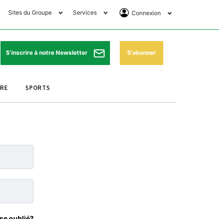
Sites du Groupe
Services
Connexion
lub Avantages
Horaires de prières
Se Connecter
e Matin Sports
Pharmacies de garde
Abonnement
S'abonner
S'inscrire à notre Newsletter
ssahraa
Météo
Archives ePaper
URE
SPORTS
e Matin Store
Programme TV
e Matin Annonces
Cinéma
es Imprimeries du
Horaires de train
atin
Bourse
orocco Today Forum
ookclub
se oublié?