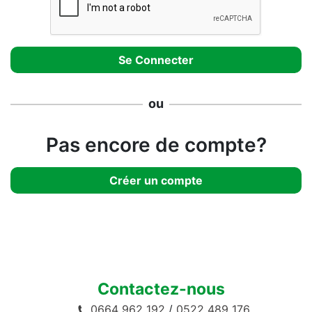
ou
Pas encore de compte?
Créer un compte
Contactez-nous
0664 962 192
/
0522 489 176