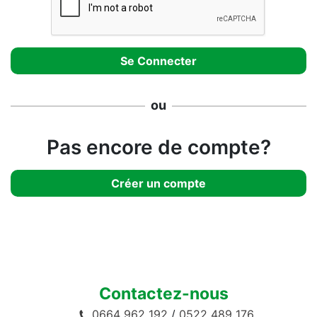
ou
Pas encore de compte?
Créer un compte
Contactez-nous
0664 962 192
/
0522 489 176