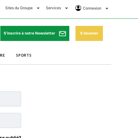
Sites du Groupe
Services
Connexion
lub Avantages
Horaires de prières
Se Connecter
e Matin Sports
Pharmacies de garde
Abonnement
S'abonner
S'inscrire à notre Newsletter
ssahraa
Météo
Archives ePaper
URE
SPORTS
e Matin Store
Programme TV
e Matin Annonces
Cinéma
es Imprimeries du
Horaires de train
atin
Bourse
orocco Today Forum
ookclub
se oublié?