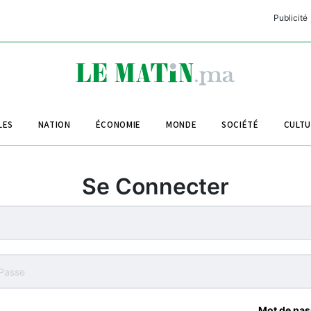
Publicité
C
L
A
LES
NATION
ÉCONOMIE
MONDE
SOCIÉTÉ
CULT
L
L
Se Connecter
L
M
M
B
Mot de pas