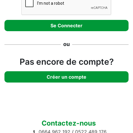
ou
Pas encore de compte?
Créer un compte
Contactez-nous
0664 962 192
/
0522 489 176