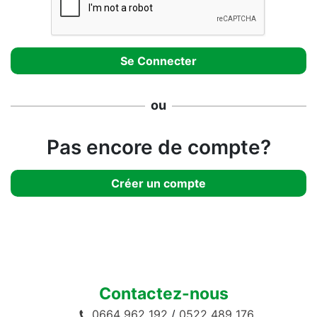
ou
Pas encore de compte?
Créer un compte
Contactez-nous
0664 962 192
/
0522 489 176