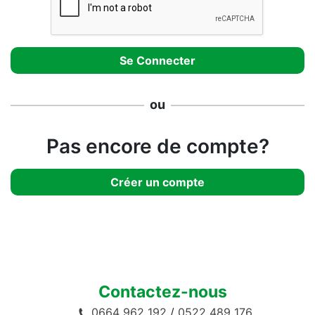
ou
Pas encore de compte?
Créer un compte
Contactez-nous
0664 962 192
/
0522 489 176