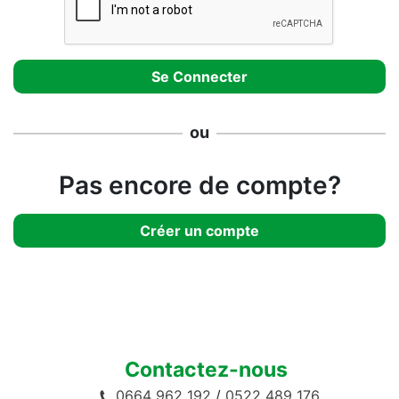
ou
Pas encore de compte?
Créer un compte
Contactez-nous
0664 962 192
/
0522 489 176