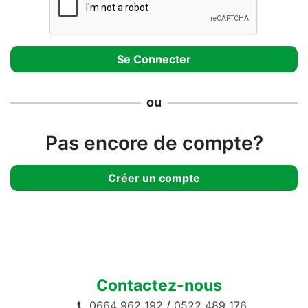
ou
Pas encore de compte?
Créer un compte
Contactez-nous
0664 962 192
/
0522 489 176