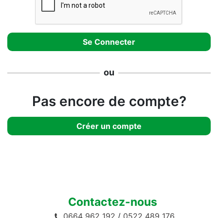
ou
Pas encore de compte?
Créer un compte
Contactez-nous
0664 962 192
/
0522 489 176