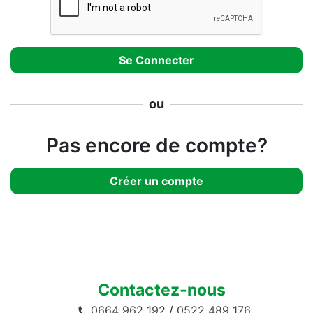
ou
Pas encore de compte?
Créer un compte
Contactez-nous
0664 962 192
/
0522 489 176