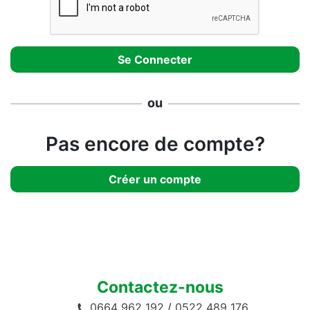
ou
Pas encore de compte?
Créer un compte
Contactez-nous
0664 962 192
/
0522 489 176