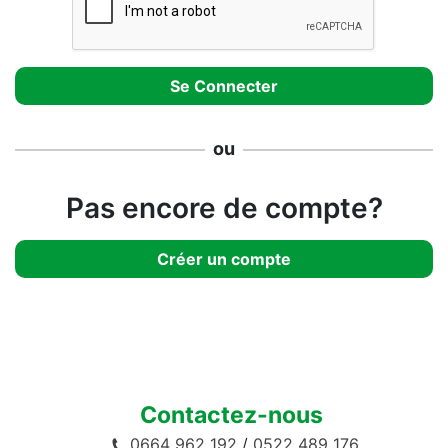
ou
Pas encore de compte?
Créer un compte
Contactez-nous
0664 962 192
/
0522 489 176