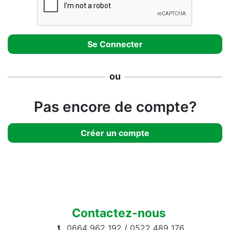
ou
Pas encore de compte?
Créer un compte
Contactez-nous
0664 962 192
/
0522 489 176