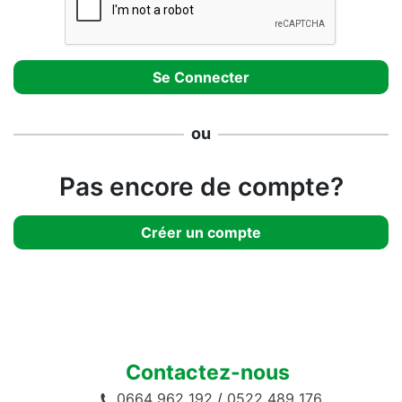
ou
Pas encore de compte?
Créer un compte
Contactez-nous
0664 962 192
/
0522 489 176