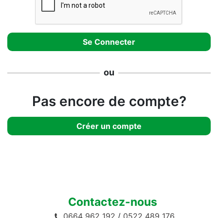
ou
Pas encore de compte?
Créer un compte
Contactez-nous
0664 962 192
/
0522 489 176