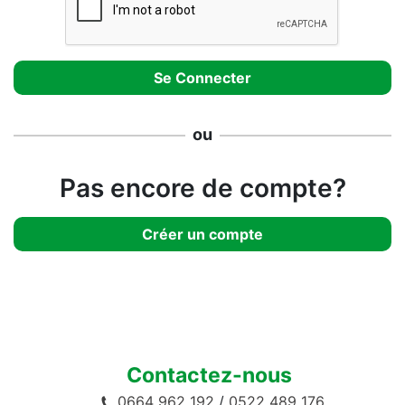
ou
Pas encore de compte?
Créer un compte
Contactez-nous
0664 962 192
/
0522 489 176