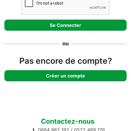
ou
Pas encore de compte?
Créer un compte
Contactez-nous
0664 962 192
/
0522 489 176