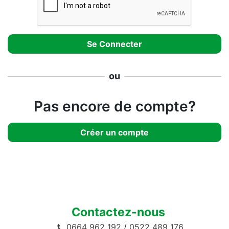
ou
Pas encore de compte?
Créer un compte
Contactez-nous
0664 962 192
/
0522 489 176