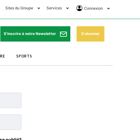
Sites du Groupe
Services
Connexion
lub Avantages
Horaires de prières
Se Connecter
e Matin Sports
Pharmacies de garde
Abonnement
S'abonner
S'inscrire à notre Newsletter
ssahraa
Météo
Archives ePaper
URE
SPORTS
e Matin Store
Programme TV
e Matin Annonces
Cinéma
es Imprimeries du
Horaires de train
atin
Bourse
orocco Today Forum
ookclub
se oublié?