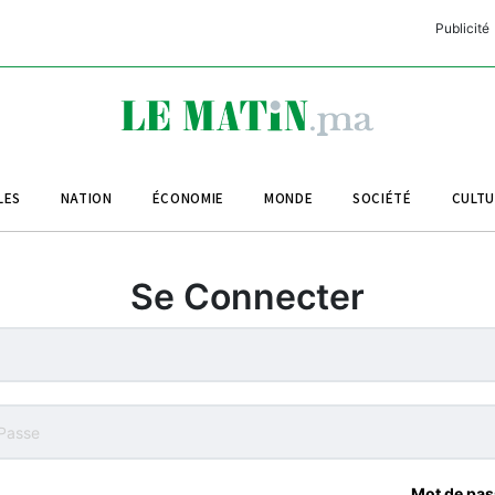
Publicité
C
L
A
LES
NATION
ÉCONOMIE
MONDE
SOCIÉTÉ
CULT
L
L
Se Connecter
L
M
M
B
Mot de pas