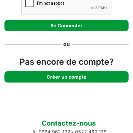
ou
Pas encore de compte?
Créer un compte
Contactez-nous
0664 962 192
/
0522 489 176