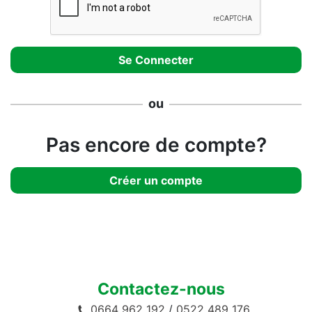
ou
Pas encore de compte?
Créer un compte
Contactez-nous
0664 962 192
/
0522 489 176