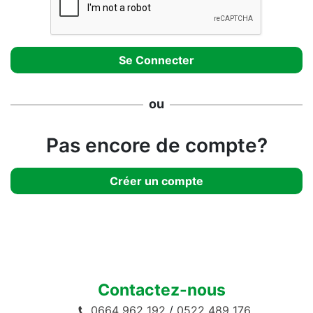
ou
Pas encore de compte?
Créer un compte
Contactez-nous
0664 962 192
/
0522 489 176